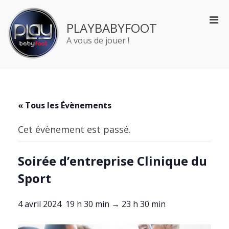
Aller
au
Men
PLAYBABYFOOT
contenu
prin
A vous de jouer !
pou
mobi
« Tous les Évènements
Cet évènement est passé.
Soirée d’entreprise Clinique du
Sport
4 avril 2024 19 h 30 min
→
23 h 30 min