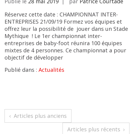
Publié le
28 mai 2019
par
Patrice Courtade
Réservez cette date : CHAMPIONNAT INTER-
ENTREPRISES 21/09/19 Formez vos équipes et
offrez leur la possibilité de jouer dans un Stade
Mythique ! Le 1er championnat inter-
entreprises de baby-foot réunira 100 équipes
mixtes de 4 personnes. Ce championnat a pour
objectif de développer
Publié dans :
Actualités
Navigation
Articles plus anciens
des
Articles plus récents