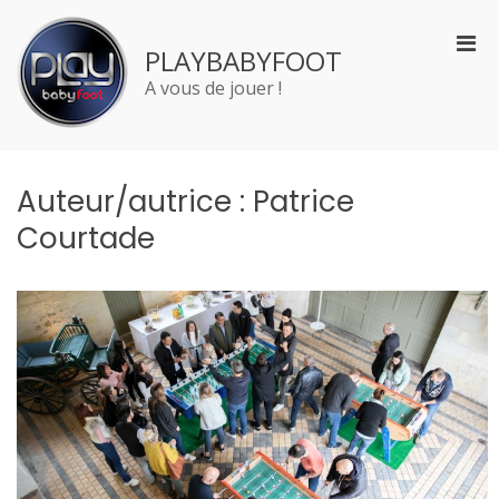
Aller
au
Men
PLAYBABYFOOT
contenu
prin
A vous de jouer !
pou
mobi
Auteur/autrice :
Patrice
Courtade